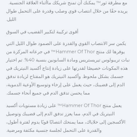
مع مطرقة ثور™ يمكنك أن تمنح شريكك ما
أثناء العلاقة الجنسية.
يريده حقًا من خلال انتصاب قوي وصلب وقدرة على التحمل طوال
الليل.
أقوى تركيبة لتكبير القضيب في السوق
يكمن سر الانتصاب القوي والقدرة على الصمود طوال الليل التي
يوفرها لك منتج Hammer Of Thor™ في جرعاته المركزة من
نبات تريبولوس تيريستريس ومادة السابونين بنسبة 40%. تم اختيار
هذه المكونات خصيصًا لقدرتها على زيادة إنتاج أكسيد النيتريك في
جسمك بشكل ملحوظ. وأكسيد النيتريك هو المفتاح لزيادة تدفق
الدم إلى قضيبك، حيث يعمل على إرخاء وتوسيع الأوعية الدموية،
مما يحسن تدفق الدم في جميع أنحاء جسمك.
يعمل منتج Hammer Of Thor™ على زيادة مستويات أكسيد
النيتريك في الدم، مما يعزز تدفق الدم إلى قضيبك وتوصيل
الأكسجين إلى خلاياك، مما يمنحك انتصابًا قويًا يدوم لفترة أطول،
والقدرة على التحمل لجلسة جنسية مكثفة ومرضية.