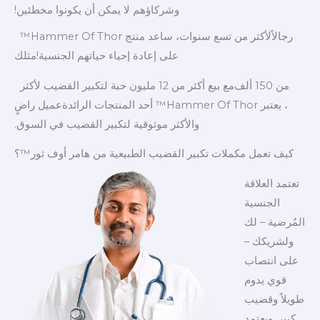
وشركاؤهم لا يمكن أن يكونوا مخطئين!
رجالاً
لأكثر من تسع سنوات، ساعد منتج Hammer Of Thor™
على إعادة إحياء حياتهم الجنسية!
مثلك
من 150 ألف
مع بيع أكثر من 12 مليون حبة لتكبير القضيب لأكثر
، يعتبر Hammer Of Thor™ أحد المنتجات الرائدة
عميل راضٍ
والأكثر موثوقية لتكبير القضيب في السوق.
كيف تعمل مكملات تكبير القضيب الطبيعية من هامر أوف ثور™؟
تعتمد العلاقة
الجنسية
المُرضية – لك
ولشريكك –
على انتصاب
قوي يدوم
طويلاً وقضيب
كبير. ويعتمد