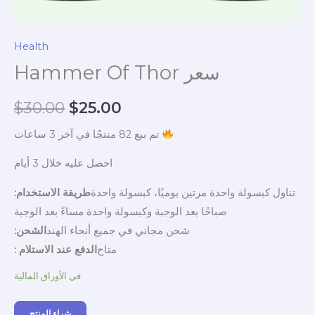
Health
Hammer Of Thor سعر
Original
Current
$
30.00
$
25.00
price
price
تم بيع 82 منتجًا في آخر 3 ساعات
was:
is:
احصل عليه خلال 3 أيام
$30.00.
$25.00.
تناول كبسولة واحدة مرتين يوميًا، كبسولة واحدة
طريقة الاستخدام:
صباحًا بعد الوجبة وكبسولة واحدة مساءً بعد الوجبة
شحن مجاني في جميع أنحاء الهند
الشحن:
متاح
الدفع عند الاستلام :
في الأوراق المالية
شراء المنتج