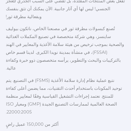
تفعل بعض المنتجات المقلدة، بل تقضي على السبب الجذري للعجز
الجنسي! ليس لها أي آثار جانبية. الآن يمكنك أن تثق بنفسك
وبفعالية مطرقة ثور!
تُصنع كبسولات مطرقة ثور في مصنعنا الخاص، ناتكون بيوليف
ساينسز، وهي شركة متخصصة في تصنيع المكملات الغذائية
والصحية بموجب ترخيص من هيئة سلامة الأغذية والمعايير في الهند
(FSSAI)، في منشأة بمدينة نويدا الكبرى. لدينا قسم خاص
بالتركيبات والبحث والتطوير، يرأسه متخصصون ذوو خبرة وكفاءة
عالية.
نتبع عملية نظام إدارة سلامة الأغذية (FSMS) في التصنيع. يتم
توحيد المكونات باستخدام أحدث التقنيات، مما يضمن أعلى كفاءة
للمنتج. نعتمد إجراءات التشغيل القياسية وفقًا لمعايير منظمة
الصحة العالمية لممارسات التصنيع الجيدة (GMP) ومعيار ISO
22000:2005.
أكثر من 150,000 عميل راضٍ